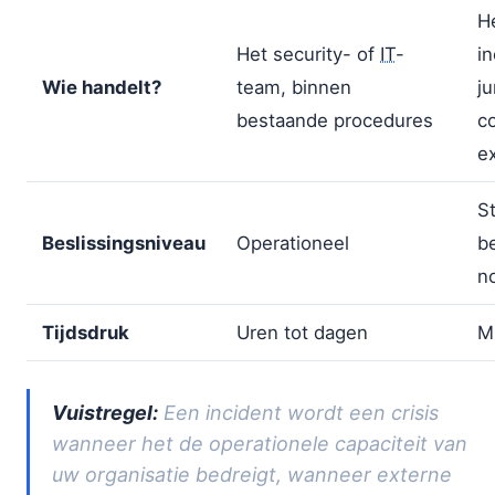
H
Het security- of
IT
-
in
Wie handelt?
team, binnen
ju
bestaande procedures
c
ex
St
Beslissingsniveau
Operationeel
b
n
Tijdsdruk
Uren tot dagen
M
Vuistregel:
Een incident wordt een crisis
wanneer het de operationele capaciteit van
uw organisatie bedreigt, wanneer externe