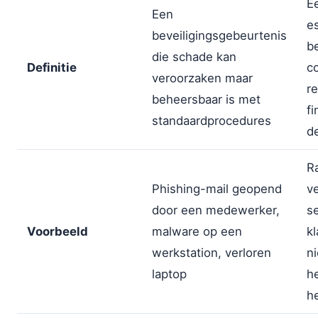
Ee
Een
es
beveiligingsgebeurtenis
b
die schade kan
Definitie
co
veroorzaken maar
re
beheersbaar is met
fi
standaardprocedures
de
R
Phishing-mail geopend
ve
door een medewerker,
s
Voorbeeld
malware op een
k
werkstation, verloren
n
laptop
h
h