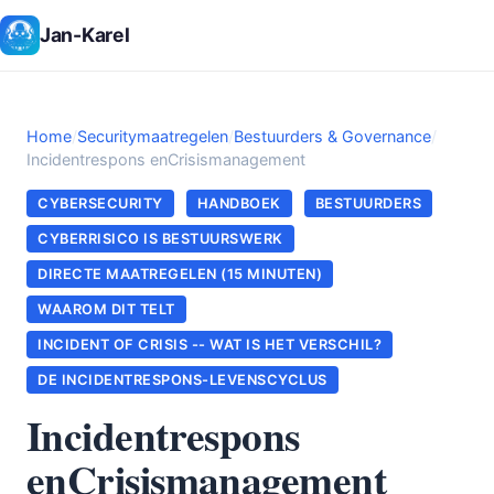
Jan-Karel
Home
/
Securitymaatregelen
/
Bestuurders & Governance
/
Incidentrespons enCrisismanagement
CYBERSECURITY
HANDBOEK
BESTUURDERS
CYBERRISICO IS BESTUURSWERK
DIRECTE MAATREGELEN (15 MINUTEN)
WAAROM DIT TELT
INCIDENT OF CRISIS -- WAT IS HET VERSCHIL?
DE INCIDENTRESPONS-LEVENSCYCLUS
Incidentrespons
enCrisismanagement