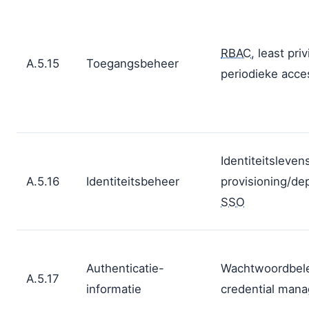
RBAC
, least priv
A.5.15
Toegangsbeheer
periodieke acce
Identiteitsleven
A.5.16
Identiteitsbeheer
provisioning/dep
SSO
Authenticatie-
Wachtwoordbel
A.5.17
informatie
credential man