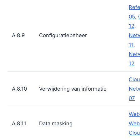
Refe
05
,
12
,
A.8.9
Configuratiebeheer
Net
11
,
Net
12
Clou
A.8.10
Verwijdering van informatie
Net
07
Web
A.8.11
Data masking
Web
Clou