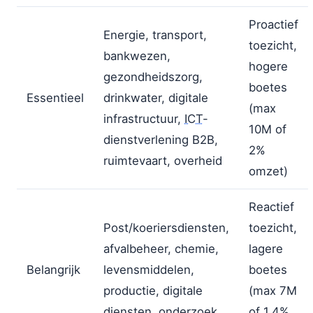
Proactief
Energie, transport,
toezicht,
bankwezen,
hogere
gezondheidszorg,
boetes
Essentieel
drinkwater, digitale
(max
infrastructuur,
ICT
-
10M of
dienstverlening B2B,
2%
ruimtevaart, overheid
omzet)
Reactief
Post/koeriersdiensten,
toezicht,
afvalbeheer, chemie,
lagere
Belangrijk
levensmiddelen,
boetes
productie, digitale
(max 7M
diensten, onderzoek
of 1,4%