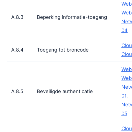
Web
Web
A.8.3
Beperking informatie-toegang
Net
04
Clou
A.8.4
Toegang tot broncode
Clou
Web
Web
Net
A.8.5
Beveiligde authenticatie
01
,
Net
05
Clou