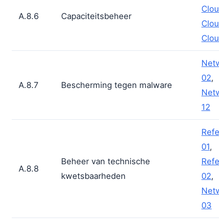
Clou
A.8.6
Capaciteitsbeheer
Clou
Clou
Net
02
,
A.8.7
Bescherming tegen malware
Net
12
Refe
01
,
Beheer van technische
Refe
A.8.8
kwetsbaarheden
02
,
Net
03