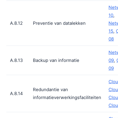
Net
10
,
A.8.12
Preventie van datalekken
Net
15
,
08
Net
A.8.13
Backup van informatie
09
,
09
Clou
Redundantie van
Clou
A.8.14
informatieverwerkingsfaciliteiten
Clou
Clou