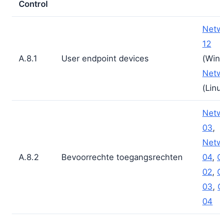
Control
Net
12
A.8.1
User endpoint devices
(Win
Netw
(Lin
Net
03
,
Net
A.8.2
Bevoorrechte toegangsrechten
04
,
02
,
03
,
04