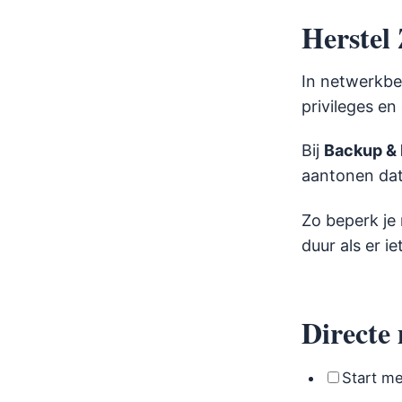
Herstel
In netwerkbev
privileges en
Bij
Backup & 
aantonen dat 
Zo beperk je
duur als er ie
Directe
Start m