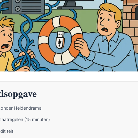
dsopgave
 Zonder Heldendrama
maatregelen (15 minuten)
it telt