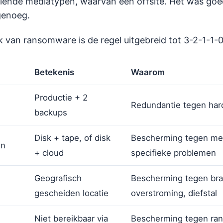
llende mediatypen, waarvan een offsite. Het was goe
genoeg.
rk van ransomware is de regel uitgebreid tot 3-2-1-1-0
Betekenis
Waarom
Productie + 2
Redundantie tegen har
backups
Disk + tape, of disk
Bescherming tegen me
en
+ cloud
specifieke problemen
Geografisch
Bescherming tegen bra
gescheiden locatie
overstroming, diefstal
Niet bereikbaar via
Bescherming tegen ra