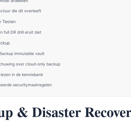
 moet afdekken
ctuur die dit overleeft
y Testen
 full DR drill eruit ziet
ackup
Backup immutable vault
huwing over cloud-only backup
 lezen in de kennisbank
teerde securitymaatregelen
up & Disaster Recove