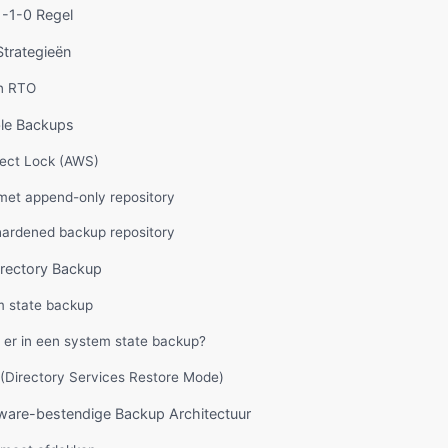
-1-0 Regel
trategieën
n RTO
le Backups
ect Lock (AWS)
 met append-only repository
hardened backup repository
irectory Backup
 state backup
t er in een system state backup?
Directory Services Restore Mode)
are-bestendige Backup Architectuur