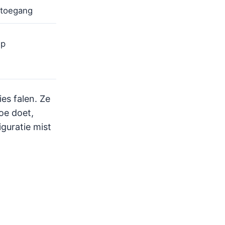
ktoegang
up
es falen. Ze
oe doet,
iguratie mist