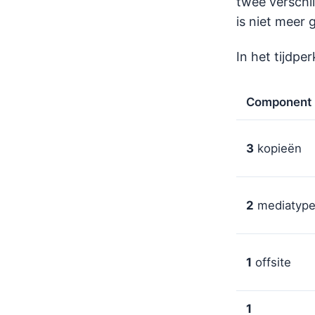
twee verschi
is niet meer 
In het tijdpe
Component
3
kopieën
2
mediatyp
1
offsite
1