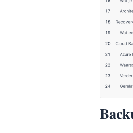
Wat je
Archite
Recover
Wat een
Cloud B
Azure 
Waarsc
Verder
Gerela
Back