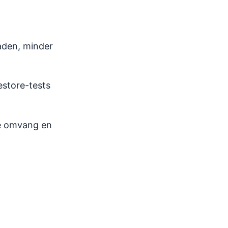
paden, minder
estore-tests
de omvang en