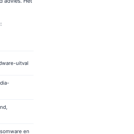
d advies. Het
:
dware-uitval
dia-
nd,
nsomware en