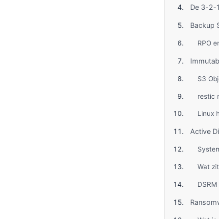
De 3-2-1
Backup S
RPO e
Immutab
S3 Obj
restic
Linux 
Active D
System
Wat zi
DSRM (
Ransomw