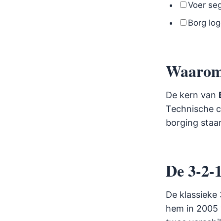
Voer seg
Borg log
Waarom 
De kern van
Technische c
borging staan
De 3-2-1
De klassieke
hem in 2005 v