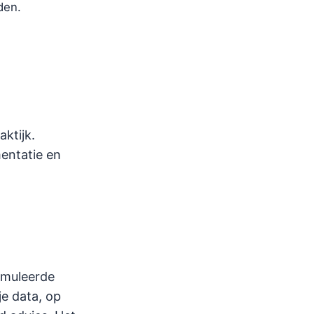
den.
aktijk.
entatie en
ormuleerde
je data, op