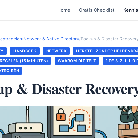
Home
Gratis Checklist
Kenni
aatregelen
/
Netwerk & Active Directory
/
Backup & Disaster Recover
TY
HANDBOEK
NETWERK
HERSTEL ZONDER HELDENDR
REGELEN (15 MINUTEN)
WAAROM DIT TELT
1 DE 3-2-1-1-0
ATEGIEËN
p & Disaster Recover