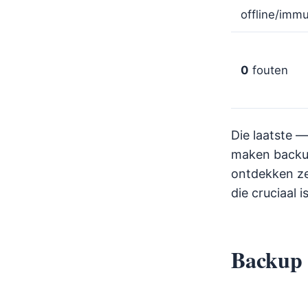
offline/imm
0
fouten
Die laatste —
maken backup
ontdekken ze 
die cruciaal 
Backup 