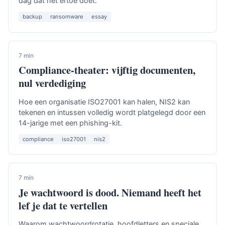
dag dat het ertoe doet.
backup
ransomware
essay
7 min
Compliance-theater: vijftig documenten,
nul verdediging
Hoe een organisatie ISO27001 kan halen, NIS2 kan
tekenen en intussen volledig wordt platgelegd door een
14-jarige met een phishing-kit.
compliance
iso27001
nis2
7 min
Je wachtwoord is dood. Niemand heeft het
lef je dat te vertellen
Waarom wachtwoordrotatie, hoofdletters en speciale