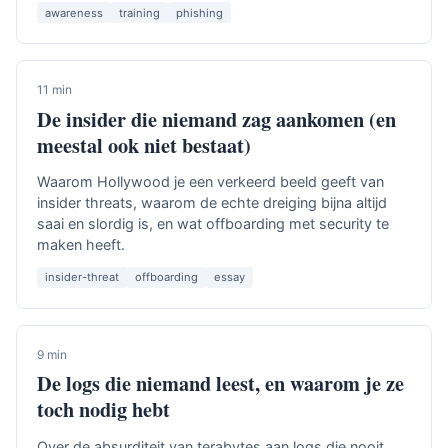
awareness
training
phishing
11 min
De insider die niemand zag aankomen (en
meestal ook niet bestaat)
Waarom Hollywood je een verkeerd beeld geeft van
insider threats, waarom de echte dreiging bijna altijd
saai en slordig is, en wat offboarding met security te
maken heeft.
insider-threat
offboarding
essay
9 min
De logs die niemand leest, en waarom je ze
toch nodig hebt
Over de absurditeit van terabytes aan logs die nooit