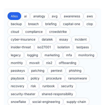
Alles
ai
analogy
avg
awareness
aws
backup
breach
briefing
capital-one
clop
cloud
compliance
crowdstrike
cyber-insurance
datalek
essay
incident
insider-threat
iso27001
isolation
lastpass
legacy
logging
marketing
mfa
monitoring
monthly
moveit
nis2
offboarding
passkeys
patching
pentest
phishing
playbook
policy
procedure
ransomware
recovery
risk
runbook
security
security-theater
shared-responsibility
snowflake
social-engineering
supply-chain