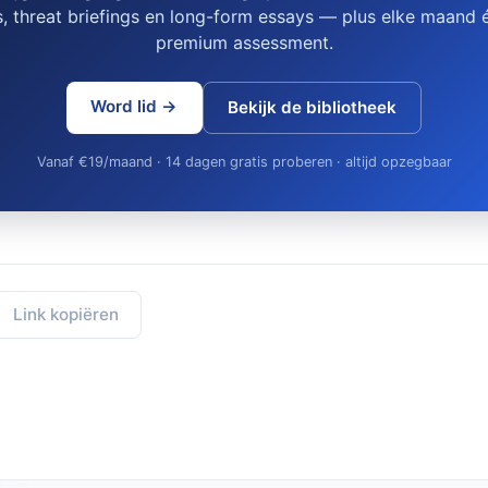
, threat briefings en long-form essays — plus elke maand é
premium assessment.
Word lid →
Bekijk de bibliotheek
Vanaf €19/maand · 14 dagen gratis proberen · altijd opzegbaar
Link kopiëren