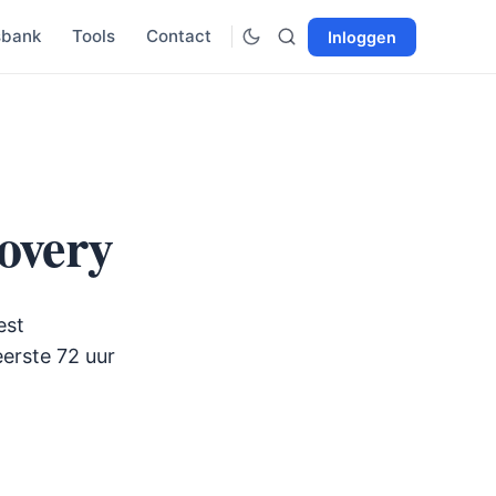
sbank
Tools
Contact
Inloggen
overy
est
eerste 72 uur