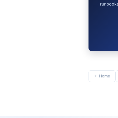
runbooks
← Home