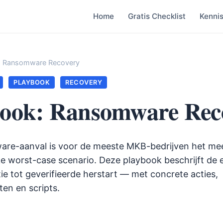
Home
Gratis Checklist
Kenni
: Ransomware Recovery
PLAYBOOK
RECOVERY
book: Ransomware Rec
re-aanval is voor de meeste MKB-bedrijven het me
ke worst-case scenario. Deze playbook beschrijft de 
e tot geverifieerde herstart — met concrete acties,
en en scripts.