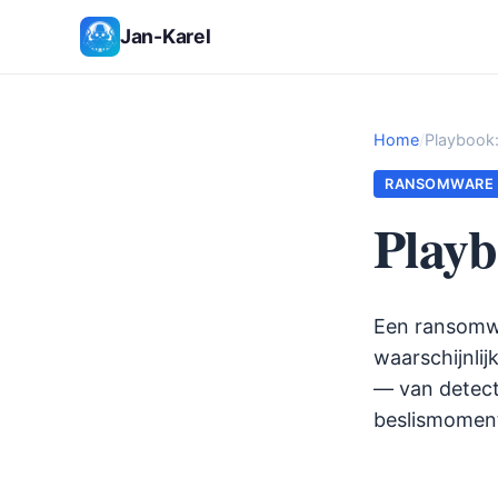
Jan-Karel
Home
/
Playbook
RANSOMWARE
Play
Een ransomwa
waarschijnlij
— van detecti
beslismoment