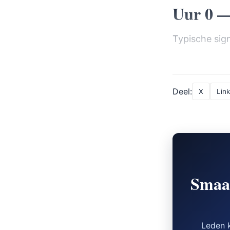
Uur 0 —
Typische sig
Deel:
X
Lin
Smaak
Leden k