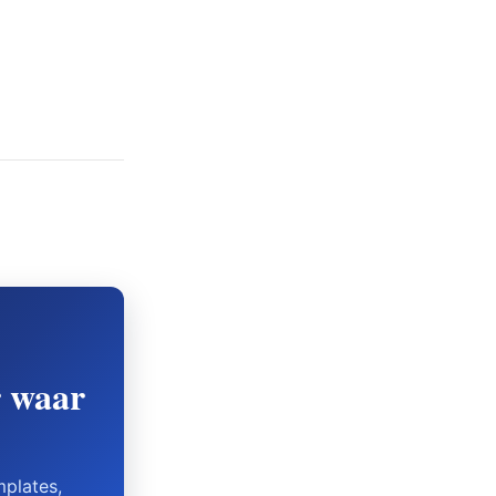
r waar
mplates,