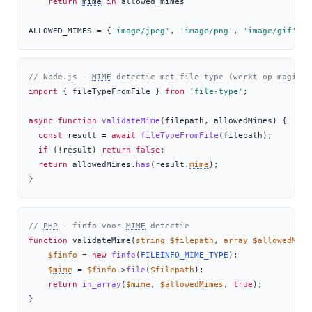
return
mime
in
 allowed_mimes
ALLOWED_MIMES 
=
 {
'image/jpeg'
, 
'image/png'
, 
'image/gif'
, 
'
// Node.js - 
MIME
 detectie met file-type (werkt op magic b
import
 { fileTypeFromFile } 
from
'file-type'
;
async
function
validateMime
(filepath
,
 allowedMimes) {
const
 result 
=
await
fileTypeFromFile
(filepath)
;
if
 (
!
result) 
return
false
;
return
 allowedMimes
.
has
(result
.
mime
)
;
}
// 
PHP
 - finfo voor 
MIME
 detectie
function
 validateMime(
string
$filepath
,
array
$allowedMime
$finfo
=
new
finfo
(
FILEINFO_MIME_TYPE
)
;
$
mime
=
$finfo
->
file
(
$filepath
)
;
return
in_array
(
$
mime
,
$allowedMimes
,
true
)
;
}