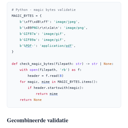
# Python - magic bytes validatie
MAGIC_BYTES 
=
 {
b'
\xff\xd8\xff
'
: 
'image/jpeg'
,
b'
\x89
PNG
\r\n\x1a\n
'
: 
'image/png'
,
b'GIF87a'
: 
'image/gif'
,
b'GIF89a'
: 
'image/gif'
,
b'%
PDF
-'
: 
'application/
pdf
'
,
}
def
 check_magic_bytes(filepath: 
str
) 
->
str
|
None
:
with
open
(filepath, 
'rb'
) 
as
 f:
        header 
=
 f.read(
8
)
for
 magic, 
mime
in
 MAGIC_BYTES.items():
if
 header.startswith(magic):
return
mime
return
None
Gecombineerde validatie