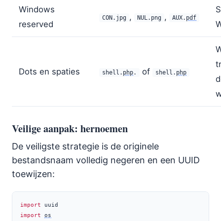
Windows
S
,
,
CON.jpg
NUL.png
AUX.
pdf
reserved
W
W
t
Dots en spaties
of
shell.
php
.
shell.
php
d
w
Veilige aanpak: hernoemen
De veiligste strategie is de originele
bestandsnaam volledig negeren en een UUID
toewijzen:
import
 uuid
import
os