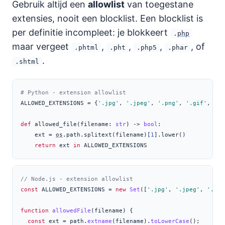
Gebruik altijd een
allowlist
van toegestane
extensies, nooit een blocklist. Een blocklist is
per definitie incompleet: je blokkeert
.
php
maar vergeet
,
,
,
, of
.phtml
.pht
.php5
.phar
.
.shtml
# Python - extension allowlist
ALLOWED_EXTENSIONS 
=
 {
'.jpg'
, 
'.jpeg'
, 
'.png'
, 
'.gif'
, 
'.
p
def
 allowed_file(filename: 
str
) 
->
bool
:
    ext 
=
os
.path.splitext(filename)[
1
].lower()
return
 ext 
in
 ALLOWED_EXTENSIONS
// Node.js - extension allowlist
const
 ALLOWED_EXTENSIONS 
=
new
Set
([
'.jpg'
,
'.jpeg'
,
'.png
function
allowedFile
(filename) {
const
 ext 
=
 path
.
extname
(filename)
.
toLowerCase
()
;