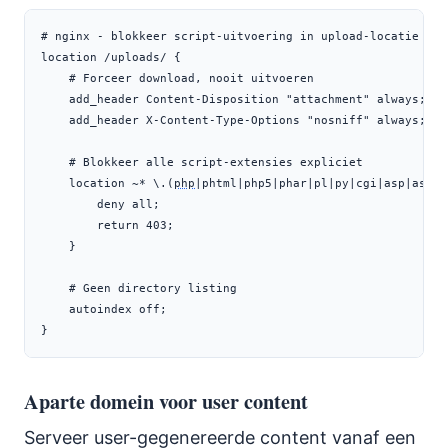
# nginx - blokkeer script-uitvoering in upload-locatie

location /uploads/ {

    # Forceer download, nooit uitvoeren

    add_header Content-Disposition "attachment" always;

    add_header X-Content-Type-Options "nosniff" always;

    # Blokkeer alle script-extensies expliciet

    location ~* \.(
php
|phtml|php5|phar|pl|py|cgi|asp|aspx|
        deny all;

        return 403;

    }

    # Geen directory listing

    autoindex off;

}
Aparte domein voor user content
Serveer user-gegenereerde content vanaf een