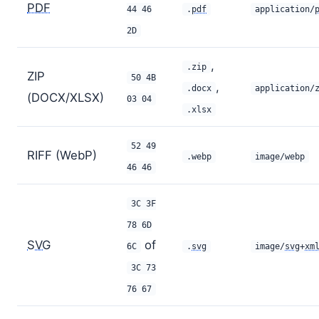
PDF
44 46
.
pdf
application/
2D
,
.zip
ZIP
50 4B
,
.docx
application/
(DOCX/XLSX)
03 04
.xlsx
52 49
RIFF (WebP)
.webp
image/webp
46 46
3C 3F
78 6D
SVG
of
6C
.
svg
image/
svg
+
xm
3C 73
76 67