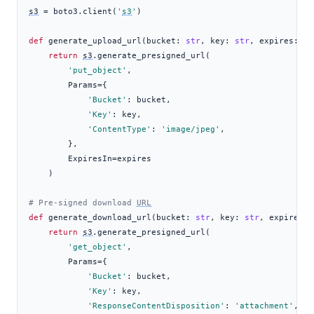
s3
=
 boto3.client(
'
s3
'
)
def
 generate_upload_url(bucket: 
str
, key: 
str
, expires: 
in
return
s3
.generate_presigned_url(
'put_object'
,
        Params
=
{
'Bucket'
: bucket,
'Key'
: key,
'ContentType'
: 
'image/jpeg'
,
        },
        ExpiresIn
=
expires
    )
# Pre-signed download 
URL
def
 generate_download_url(bucket: 
str
, key: 
str
, expires: 
return
s3
.generate_presigned_url(
'get_object'
,
        Params
=
{
'Bucket'
: bucket,
'Key'
: key,
'ResponseContentDisposition'
: 
'attachment'
,