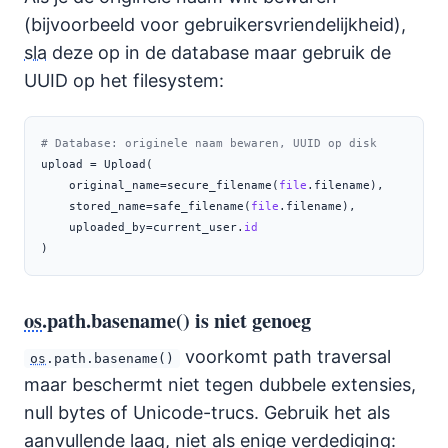
(bijvoorbeeld voor gebruikersvriendelijkheid),
sla
deze op in de database maar gebruik de
UUID op het filesystem:
# Database: originele naam bewaren, UUID op disk
upload 
=
 Upload(
    original_name
=
secure_filename(
file
.filename),
    stored_name
=
safe_filename(
file
.filename),
    uploaded_by
=
current_user.
id
)
os
.path.basename() is niet genoeg
voorkomt path traversal
os
.path.basename()
maar beschermt niet tegen dubbele extensies,
null bytes of Unicode-trucs. Gebruik het als
aanvullende laag, niet als enige verdediging: