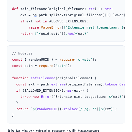
def
 safe_filename(original_filename: 
str
) 
->
str
:
    ext 
=
os
.path.splitext(original_filename)[
1
].lower()
if
 ext 
not
in
 ALLOWED_EXTENSIONS:
raise
ValueError
(
f"Extensie niet toegestaan: 
{
ext
}
return
f"
{
uuid
.
uuid4()
.
hex
}{
ext
}
"
// Node.js
const
 { randomUUID } 
=
require
(
'crypto'
)
;
const
 path 
=
require
(
'path'
)
;
function
safeFilename
(originalFilename) {
const
 ext 
=
 path
.
extname
(originalFilename)
.
toLowerCase
()
if
 (
!
ALLOWED_EXTENSIONS
.
has
(ext)) {
throw
new
Error
(
`Extensie niet toegestaan: 
${
ext
}
`
)
;
  }
return
`
${
randomUUID
()
.
replace
(
/-/g
,
''
)
}${
ext
}
`
;
}
Als je de originele naam wilt bewaren