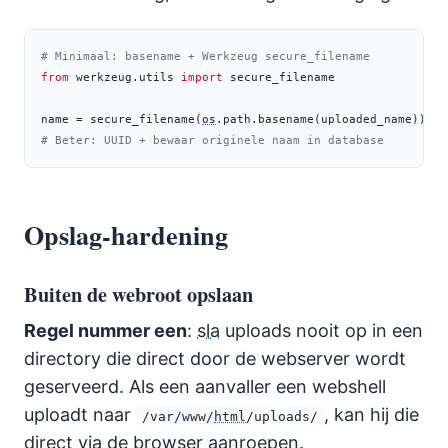
# Minimaal: basename + Werkzeug secure_filename
from
 werkzeug.utils 
import
 secure_filename
name 
=
 secure_filename(
os
.path.basename(uploaded_name))
# Beter: UUID + bewaar originele naam in database
Opslag-hardening
Buiten de webroot opslaan
Regel nummer een
:
sla
uploads nooit op in een
directory die direct door de webserver wordt
geserveerd. Als een aanvaller een webshell
uploadt naar
, kan hij die
/var/www/
html
/uploads/
direct via de browser aanroepen.