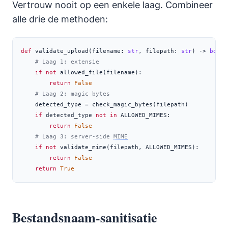
Vertrouw nooit op een enkele laag. Combineer
alle drie de methoden:
def
 validate_upload(filename: 
str
, filepath: 
str
) 
->
bool
:
# Laag 1: extensie
if
not
 allowed_file(filename):
return
False
# Laag 2: magic bytes
    detected_type 
=
 check_magic_bytes(filepath)
if
 detected_type 
not
in
 ALLOWED_MIMES:
return
False
# Laag 3: server-side 
MIME
if
not
 validate_mime(filepath, ALLOWED_MIMES):
return
False
return
True
Bestandsnaam-sanitisatie