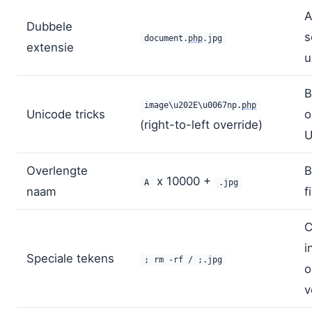
A
Dubbele
s
document.
php
.jpg
extensie
u
B
image\u202E\u0067np.
php
Unicode tricks
(right-to-left override)
U
Overlengte
B
x 10000 +
A
.jpg
naam
f
i
Speciale tekens
; rm -rf / ;.jpg
o
v