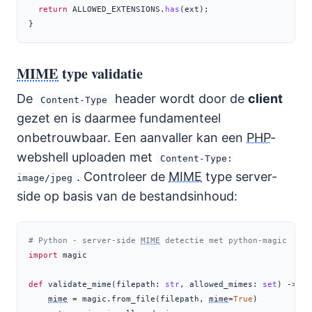
return
 ALLOWED_EXTENSIONS
.
has
(ext)
;
}
MIME
type validatie
De
header wordt door de
client
Content-Type
gezet en is daarmee fundamenteel
onbetrouwbaar. Een aanvaller kan een
PHP
-
webshell uploaden met
Content-Type:
. Controleer de
MIME
type server-
image/jpeg
side op basis van de bestandsinhoud:
# Python - server-side 
MIME
 detectie met python-magic
import
 magic
def
 validate_mime(filepath: 
str
, allowed_mimes: 
set
) 
->
bo
mime
=
 magic.from_file(filepath, 
mime
=
True
)