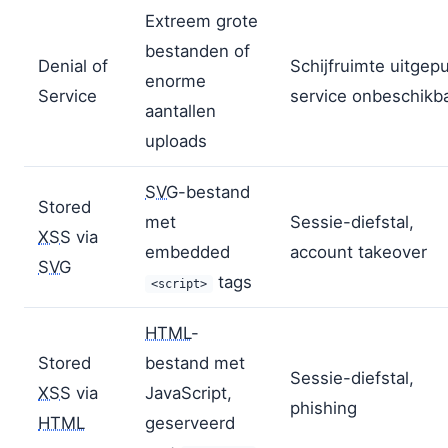
Extreem grote
bestanden of
Denial of
Schijfruimte uitgepu
enorme
Service
service onbeschikb
aantallen
uploads
SVG
-bestand
Stored
met
Sessie-diefstal,
XSS
via
embedded
account takeover
SVG
tags
<script>
HTML
-
Stored
bestand met
Sessie-diefstal,
XSS
via
JavaScript,
phishing
HTML
geserveerd