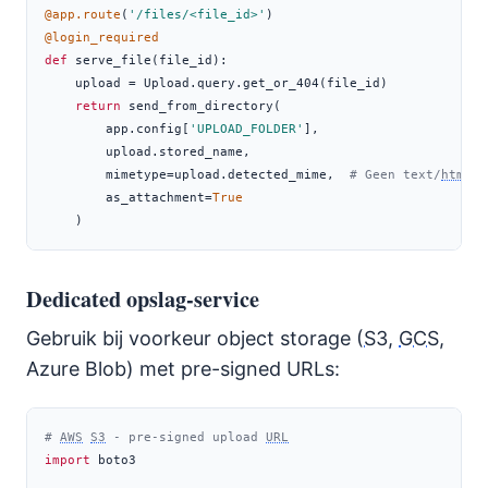
@app.route
(
'/files/<file_id>'
)
@login_required
def
 serve_file(file_id):
    upload 
=
 Upload.query.get_or_404(file_id)
return
 send_from_directory(
        app.config[
'UPLOAD_FOLDER'
],
        upload.stored_name,
        mimetype
=
upload.detected_mime,  
# Geen text/
html
!
        as_attachment
=
True
    )
Dedicated opslag-service
Gebruik bij voorkeur object storage (
S3
,
GCS
,
Azure Blob) met pre-signed URLs:
# 
AWS
S3
 - pre-signed upload 
URL
import
 boto3