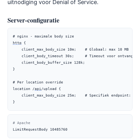
uitnodiging voor Denial of Service.
Server-configuratie
http
 {

    client_max_body_size 10m;    # Globaal: max 10 MB

    client_body_timeout 30s;     # Timeout voor ontvangen b
    client_body_buffer_size 128k;

}

# Per location override

location /
api
/upload {

    client_max_body_size 25m;    # Specifiek endpoint: max 
}
# Apache
LimitRequestBody
10485760