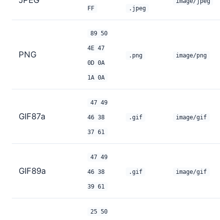
image/jpeg
FF
.jpeg
89 50
4E 47
PNG
.png
image/png
0D 0A
1A 0A
47 49
GIF87a
46 38
.gif
image/gif
37 61
47 49
GIF89a
46 38
.gif
image/gif
39 61
25 50