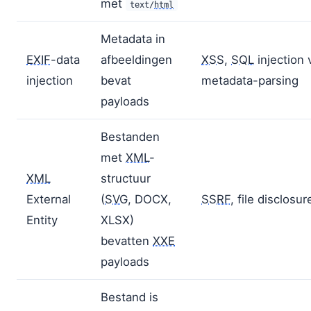
met
text/
html
Metadata in
EXIF
-data
afbeeldingen
XSS
,
SQL
injection 
injection
bevat
metadata-parsing
payloads
Bestanden
met
XML
-
XML
structuur
External
(
SVG
, DOCX,
SSRF
, file disclosur
Entity
XLSX)
bevatten
XXE
payloads
Bestand is