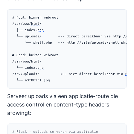
# Fout: binnen webroot

/var/www/
html
/

  ├── index.
php
  └── uploads/        <-- direct bereikbaar via 
http
://sit
      └── shell.
php
   <-- 
http
://site/uploads/shell.
php
 = 
# Goed: buiten webroot

/var/www/
html
/

  └── index.
php
/srv/uploads/          <-- niet direct bereikbaar via 
HTTP
  └── a3f8b2c1.jpg
Serveer uploads via een applicatie-route die
access control en content-type headers
afdwingt:
# Flask - uploads serveren via applicatie