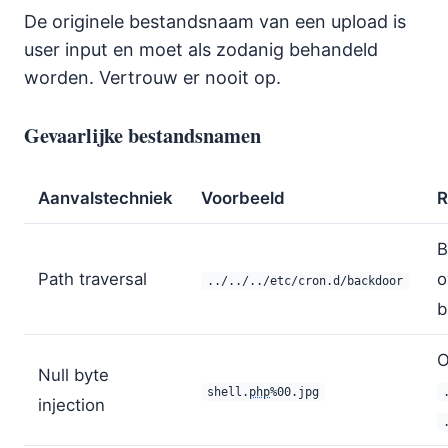
De originele bestandsnaam van een upload is
user input en moet als zodanig behandeld
worden. Vertrouw er nooit op.
Gevaarlijke bestandsnamen
Aanvalstechniek
Voorbeeld
R
B
Path traversal
o
../../../etc/cron.d/backdoor
b
O
Null byte
shell.
php
%00.jpg
injection