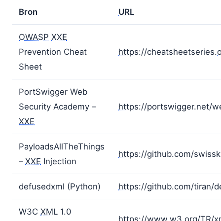
Bron
URL
OWASP
XXE
Prevention Cheat
https
://cheatsheetseries.
Sheet
PortSwigger Web
Security Academy –
https
://portswigger.net/w
XXE
PayloadsAllTheThings
https
://github.com/swiss
–
XXE
Injection
defusedxml (Python)
https
://github.com/tiran/
W3C
XML
1.0
https
://www.w3.org/TR/
x