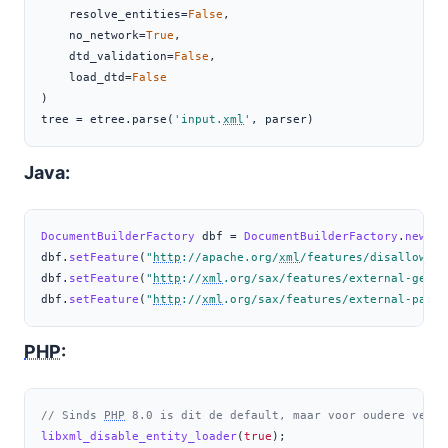
    resolve_entities
=
False
,
    no_network
=
True
,
    dtd_validation
=
False
,
    load_dtd
=
False
)
tree 
=
 etree.parse(
'input.
xml
'
, parser)
Java:
DocumentBuilderFactory
 dbf 
=
DocumentBuilderFactory
.
newIns
dbf
.
setFeature
(
"
http
://apache.org/
xml
/features/disallow-do
dbf
.
setFeature
(
"
http
://
xml
.org/sax/features/external-gener
dbf
.
setFeature
(
"
http
://
xml
.org/sax/features/external-param
PHP
:
// Sinds 
PHP
 8.0 is dit de default, maar voor oudere versi
libxml_disable_entity_loader
(
true
)
;