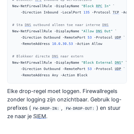
New-NetFirewallRule 
-
DisplayName 
"Block 
RPC
 In"
 `
-
Direction Inbound 
-
LocalPort 
135
-
Protocol 
TCP
-
Actio
# Sta 
DNS
 outbound alleen toe naar interne 
DNS
New-NetFirewallRule 
-
DisplayName 
"Allow 
DNS
 Out"
 `
-
Direction Outbound 
-
RemotePort 
53
-
Protocol 
UDP
 `
-
RemoteAddress 
10.0
.
30.53
-
Action Allow
# Blokkeer directe 
DNS
 naar extern
New-NetFirewallRule 
-
DisplayName 
"Block External 
DNS
"
 `
-
Direction Outbound 
-
RemotePort 
53
-
Protocol 
UDP
 `
-
RemoteAddress Any 
-
Action Block
Elke drop-regel moet loggen. Firewallregels
zonder logging zijn onzichtbaar. Gebruik log-
prefixes (
,
) en stuur
FW-DROP-IN:
FW-DROP-OUT:
ze naar je
SIEM
.