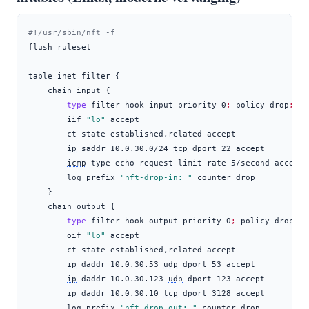
#!/usr/sbin/nft -f
flush
 ruleset
table
 inet filter {
chain
 input {
type
 filter hook input priority 0
;
policy
 drop
;
iif
"lo"
 accept
ct
 state established,related accept
ip
 saddr 10.0.30.0/24 
tcp
 dport 22 accept
icmp
 type echo-request limit rate 5/second accept
log
 prefix 
"nft-drop-in: "
 counter drop
}
chain
 output {
type
 filter hook output priority 0
;
policy
 drop
;
oif
"lo"
 accept
ct
 state established,related accept
ip
 daddr 10.0.30.53 
udp
 dport 53 accept
ip
 daddr 10.0.30.123 
udp
 dport 123 accept
ip
 daddr 10.0.30.10 
tcp
 dport 3128 accept
log
 prefix 
"nft-drop-out: "
 counter drop