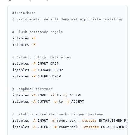
#!/bin/bash
# Basisregels: default deny met expliciete toelating
# Flush bestaande regels
iptables
-F
iptables
-X
# Default policy: DROP alles
iptables
-P
 INPUT DROP
iptables
-P
 FORWARD DROP
iptables
-P
 OUTPUT DROP
# Loopback toestaan
iptables
-A
 INPUT 
-i
 lo 
-j
 ACCEPT
iptables
-A
 OUTPUT 
-o
 lo 
-j
 ACCEPT
# Established/related verbindingen toestaan
iptables
-A
 INPUT 
-m
 conntrack 
--ctstate
 ESTABLISHED,RELAT
iptables
-A
 OUTPUT 
-m
 conntrack 
--ctstate
 ESTABLISHED,RELA