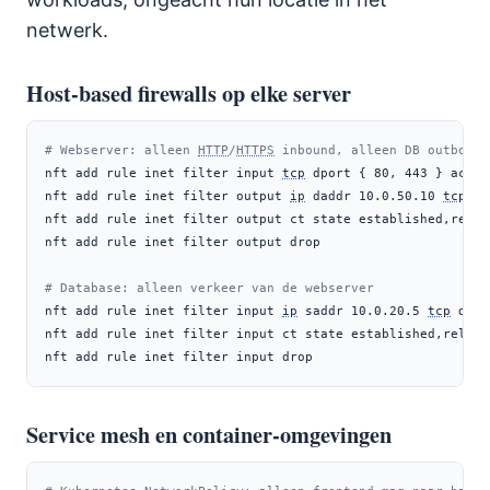
netwerk.
Host-based firewalls op elke server
# Webserver: alleen 
HTTP
/
HTTPS
 inbound, alleen DB outbound
nft
 add rule inet filter input 
tcp
 dport { 80, 443 } accep
nft
 add rule inet filter output 
ip
 daddr 10.0.50.10 
tcp
 dp
nft
 add rule inet filter output ct state established,relat
nft
 add rule inet filter output drop
# Database: alleen verkeer van de webserver
nft
 add rule inet filter input 
ip
 saddr 10.0.20.5 
tcp
 dpor
nft
 add rule inet filter input ct state established,relate
nft
 add rule inet filter input drop
Service mesh en container-omgevingen