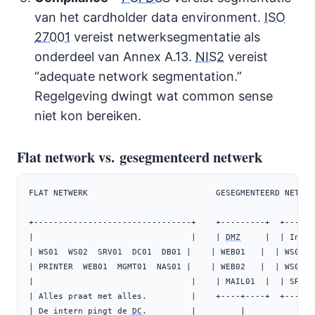
van het cardholder data environment.
ISO
27001
vereist netwerksegmentatie als
onderdeel van Annex A.13.
NIS2
vereist
“adequate network segmentation.”
Regelgeving dwingt wat common sense
niet kon bereiken.
Flat network vs. gesegmenteerd netwerk
FLAT NETWERK                          GESEGMENTEERD NETWERK
+--------------------------------+    +---------+  +------
|                                |    | 
DMZ
     |  | Inter
| WS01  WS02  SRV01  DC01  DB01 |    | WEB01   |  | WS01  
| PRINTER  WEB01  MGMT01  NAS01 |    | WEB02   |  | WS02  
|                                |    | MAIL01  |  | SRV01
| Alles praat met alles.         |    +----+----+  +----+-
| De intern pingt de 
DC
.         |         |            | 