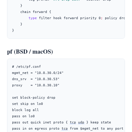
}
chain
 forward {
type
 filter hook forward priority 0
;
policy
 drop
;
}
}
pf (BSD / macOS)
# /etc/pf.conf

mgmt_net = "10.0.30.0/24"

dns_srv  = "10.0.30.53"

proxy    = "10.0.30.10"

set block-policy drop

set skip on lo0

block log all

pass on lo0

pass out quick inet proto { 
tcp
udp
 } keep state

pass in on egress proto 
tcp
 from $mgmt_net to any port 22
