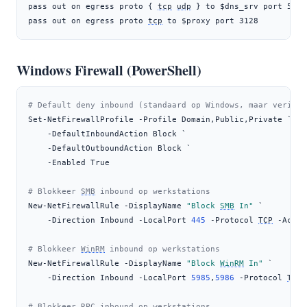
pass out on egress proto { 
tcp
udp
 } to $dns_srv port 53

pass out on egress proto 
tcp
 to $proxy port 3128
Windows Firewall (PowerShell)
# Default deny inbound (standaard op Windows, maar verifie
Set-NetFirewallProfile 
-
Profile Domain
,
Public
,
Private `
-
DefaultInboundAction Block `
-
DefaultOutboundAction Block `
-
Enabled True
# Blokkeer 
SMB
 inbound op werkstations
New-NetFirewallRule 
-
DisplayName 
"Block 
SMB
 In"
 `
-
Direction Inbound 
-
LocalPort 
445
-
Protocol 
TCP
-
Actio
# Blokkeer 
WinRM
 inbound op werkstations
New-NetFirewallRule 
-
DisplayName 
"Block 
WinRM
 In"
 `
-
Direction Inbound 
-
LocalPort 
5985
,
5986
-
Protocol 
TCP
# Blokkeer 
RPC
 inbound op werkstations