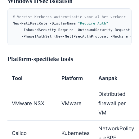
Windows IPsec isolation
# Vereist Kerberos-authenticatie voor al het verkeer
New-NetIPsecRule 
-
DisplayName 
"Require Auth"
 `
-
InboundSecurity Require 
-
OutboundSecurity Request `
-
Phase1AuthSet 
(
New-NetIPsecAuthProposal 
-
Machine 
-
Ker
Platform-specifieke tools
Tool
Platform
Aanpak
Distributed
VMware NSX
VMware
firewall per
VM
NetworkPolicy
Calico
Kubernetes
+ eBPF