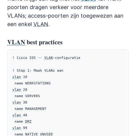
poorten dragen verkeer voor meerdere
VLANs; access-poorten zijn toegewezen aan
een enkel
VLAN
.
VLAN
best practices
! Cisco IOS -- 
VLAN
-configuratie

vlan
 10

vlan
 20

vlan
 30

vlan
 40

 name 
DMZ
vlan
 99
