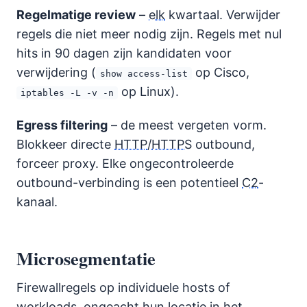
Regelmatige review
–
elk
kwartaal. Verwijder
regels die niet meer nodig zijn. Regels met nul
hits in 90 dagen zijn kandidaten voor
verwijdering (
op Cisco,
show access-list
op Linux).
iptables -L -v -n
Egress filtering
– de meest vergeten vorm.
Blokkeer directe
HTTP
/
HTTPS
outbound,
forceer proxy. Elke ongecontroleerde
outbound-verbinding is een potentieel
C2
-
kanaal.
Microsegmentatie
Firewallregels op individuele hosts of
workloads, ongeacht hun locatie in het