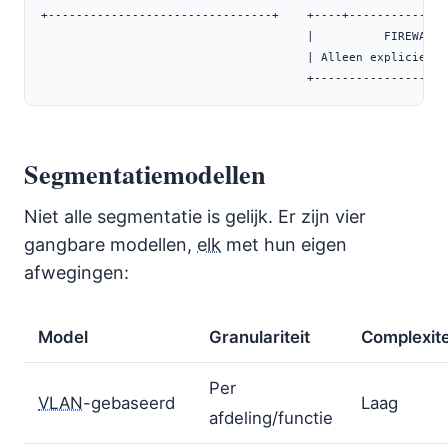
+--------------------------------+    +----+------------+-
                                      |          FIREWALL 
                                      | Alleen expliciet v
                                      +-------------------
Segmentatiemodellen
Niet alle segmentatie is gelijk. Er zijn vier
gangbare modellen,
elk
met hun eigen
afwegingen:
Model
Granulariteit
Complexite
Per
VLAN
-gebaseerd
Laag
afdeling/functie