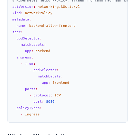
# Kubernetes NetworkPolicy: alleen frontend mag naar backe
apiVersion
:
 networking.k8s.io/v1
kind
:
 NetworkPolicy
metadata
:
name
:
 backend-allow-frontend
spec
:
podSelector
:
matchLabels
:
app
:
 backend
ingress
:
-
from
:
-
podSelector
:
matchLabels
:
app
:
 frontend
ports
:
-
protocol
:
TCP
port
:
8080
policyTypes
:
-
 Ingress