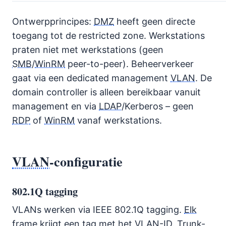
Ontwerpprincipes:
DMZ
heeft geen directe
toegang tot de restricted zone. Werkstations
praten niet met werkstations (geen
SMB
/
WinRM
peer-to-peer). Beheerverkeer
gaat via een dedicated management
VLAN
. De
domain controller is alleen bereikbaar vanuit
management en via
LDAP
/Kerberos – geen
RDP
of
WinRM
vanaf werkstations.
VLAN
-configuratie
802.1Q tagging
VLANs werken via IEEE 802.1Q tagging.
Elk
frame krijgt een tag met het
VLAN
-ID. Trunk-