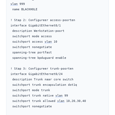
vlan
 999

 name BLACKHOLE

! Stap 2: Configureer access-poorten

interface GigabitEthernet0/1

 description Werkstation-poort

 switchport mode access

 switchport access 
vlan
 10

 switchport nonegotiate

 spanning-tree portfast

 spanning-tree bpduguard enable

! Stap 3: Configureer trunk-poorten

interface GigabitEthernet0/24

 description Trunk naar core switch

 switchport trunk encapsulation dot1q

 switchport mode trunk

 switchport trunk native 
vlan
 99

 switchport trunk allowed 
vlan
 10,20,30,40

 switchport nonegotiate
