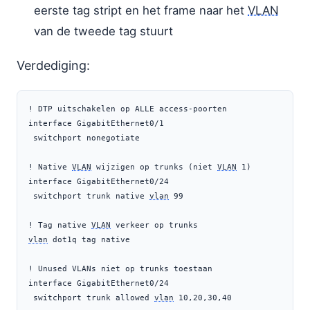
eerste tag stript en het frame naar het
VLAN
van de tweede tag stuurt
Verdediging:
! DTP uitschakelen op ALLE access-poorten

interface GigabitEthernet0/1

 switchport nonegotiate

! Native 
VLAN
 wijzigen op trunks (niet 
VLAN
 1)

interface GigabitEthernet0/24

 switchport trunk native 
vlan
 99

! Tag native 
VLAN
vlan
 dot1q tag native

! Unused VLANs niet op trunks toestaan

interface GigabitEthernet0/24

 switchport trunk allowed 
vlan
 10,20,30,40