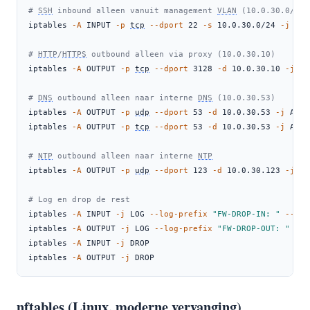
# 
SSH
 inbound alleen vanuit management 
VLAN
 (10.0.30.0/24)
iptables
-A
 INPUT 
-p
tcp
--dport
 22 
-s
 10.0.30.0/24 
-j
 ACC
# 
HTTP
/
HTTPS
 outbound alleen via proxy (10.0.30.10)
iptables
-A
 OUTPUT 
-p
tcp
--dport
 3128 
-d
 10.0.30.10 
-j
 AC
# 
DNS
 outbound alleen naar interne 
DNS
 (10.0.30.53)
iptables
-A
 OUTPUT 
-p
udp
--dport
 53 
-d
 10.0.30.53 
-j
 ACCE
iptables
-A
 OUTPUT 
-p
tcp
--dport
 53 
-d
 10.0.30.53 
-j
 ACCE
# 
NTP
 outbound alleen naar interne 
NTP
iptables
-A
 OUTPUT 
-p
udp
--dport
 123 
-d
 10.0.30.123 
-j
 AC
# Log en drop de rest
iptables
-A
 INPUT 
-j
 LOG 
--log-prefix
"FW-DROP-IN: "
--log
iptables
-A
 OUTPUT 
-j
 LOG 
--log-prefix
"FW-DROP-OUT: "
--l
iptables
-A
 INPUT 
-j
 DROP
iptables
-A
 OUTPUT 
-j
 DROP
nftables (Linux, moderne vervanging)