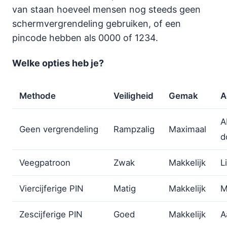
van staan hoeveel mensen nog steeds geen
schermvergrendeling gebruiken, of een
pincode hebben als 0000 of 1234.
Welke opties heb je?
Methode
Veiligheid
Gemak
A
A
Geen vergrendeling
Rampzalig
Maximaal
d
Veegpatroon
Zwak
Makkelijk
L
Viercijferige PIN
Matig
Makkelijk
M
Zescijferige PIN
Goed
Makkelijk
A