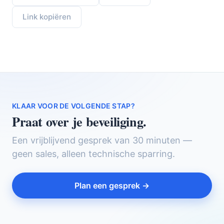
Link kopiëren
KLAAR VOOR DE VOLGENDE STAP?
Praat over je beveiliging.
Een vrijblijvend gesprek van 30 minuten —
geen sales, alleen technische sparring.
Plan een gesprek →