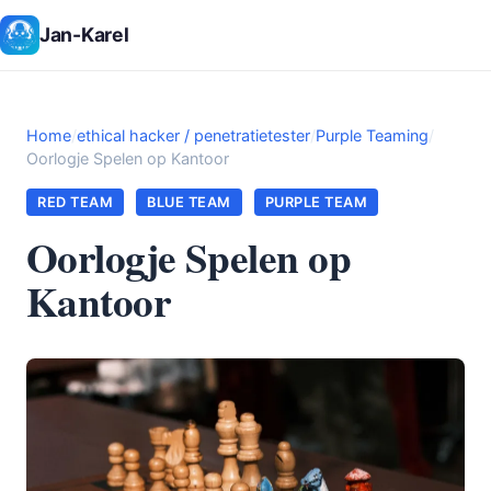
Jan-Karel
Home
/
ethical hacker / penetratietester
/
Purple Teaming
/
Oorlogje Spelen op Kantoor
RED TEAM
BLUE TEAM
PURPLE TEAM
Oorlogje Spelen op
Kantoor