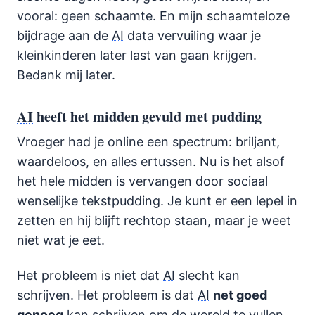
vooral: geen schaamte. En mijn schaamteloze
bijdrage aan de
AI
data vervuiling waar je
kleinkinderen later last van gaan krijgen.
Bedank mij later.
AI
heeft het midden gevuld met pudding
Vroeger had je online een spectrum: briljant,
waardeloos, en alles ertussen. Nu is het alsof
het hele midden is vervangen door sociaal
wenselijke tekstpudding. Je kunt er een lepel in
zetten en hij blijft rechtop staan, maar je weet
niet wat je eet.
Het probleem is niet dat
AI
slecht kan
schrijven. Het probleem is dat
AI
net goed
genoeg
kan schrijven om de wereld te vullen