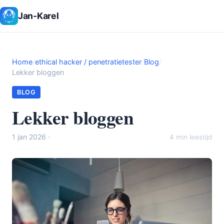
Jan-Karel
Home
/
ethical hacker / penetratietester
/
Blog
/
Lekker bloggen
BLOG
Lekker bloggen
1 jan 2026 ·
4 min leestijd