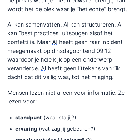
de plek is waar je “het nieuwste” brengt, dan
wordt het de plek waar je “het echte” brengt.
AI
kan samenvatten.
AI
kan structureren.
AI
kan “best practices” uitspugen alsof het
confetti is. Maar
AI
heeft geen raar incident
meegemaakt op dinsdagochtend 09:12
waardoor je hele kijk op een onderwerp
veranderde.
AI
heeft geen littekens van “ik
dacht dat dit veilig was, tot het misging.”
Mensen lezen niet alleen voor informatie. Ze
lezen voor:
standpunt
(waar sta jij?)
ervaring
(wat zag jij gebeuren?)