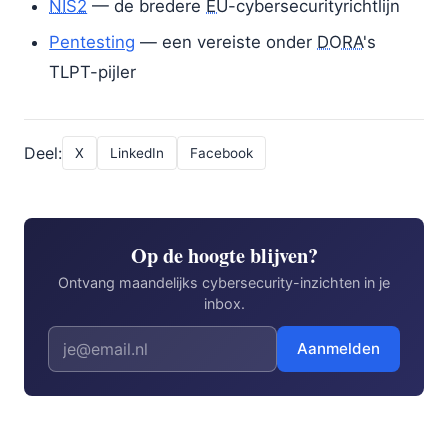
NIS2
— de bredere
EU
-cybersecurityrichtlijn
Pentesting
— een vereiste onder
DORA
's
TLPT-pijler
Deel:
X
LinkedIn
Facebook
Op de hoogte blijven?
Ontvang maandelijks cybersecurity-inzichten in je
inbox.
Aanmelden