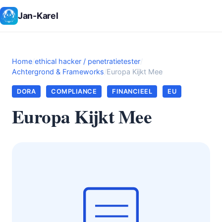
Jan-Karel
Home
/
ethical hacker / penetratietester
/
Achtergrond & Frameworks
/
Europa Kijkt Mee
DORA
COMPLIANCE
FINANCIEEL
EU
Europa Kijkt Mee