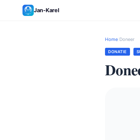
Jan-Karel
Home
/
Doneer
DONATIE
S
Done