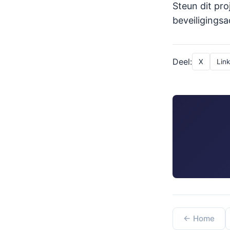
Steun dit pro
beveiligings
Deel:
X
Lin
← Home