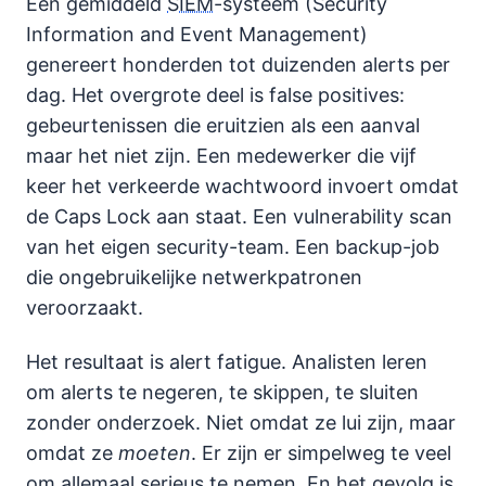
Een gemiddeld
SIEM
-systeem (Security
Information and Event Management)
genereert honderden tot duizenden alerts per
dag. Het overgrote deel is false positives:
gebeurtenissen die eruitzien als een aanval
maar het niet zijn. Een medewerker die vijf
keer het verkeerde wachtwoord invoert omdat
de Caps Lock aan staat. Een vulnerability scan
van het eigen security-team. Een backup-job
die ongebruikelijke netwerkpatronen
veroorzaakt.
Het resultaat is alert fatigue. Analisten leren
om alerts te negeren, te skippen, te sluiten
zonder onderzoek. Niet omdat ze lui zijn, maar
omdat ze
moeten
. Er zijn er simpelweg te veel
om allemaal serieus te nemen. En het gevolg is