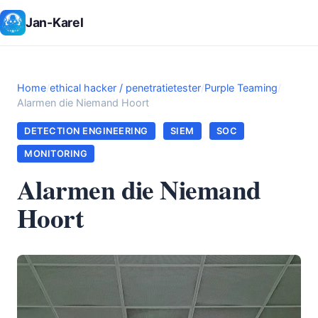
Jan-Karel
Home
/
ethical hacker / penetratietester
/
Purple Teaming
/
Alarmen die Niemand Hoort
DETECTION ENGINEERING
SIEM
SOC
MONITORING
Alarmen die Niemand
Hoort