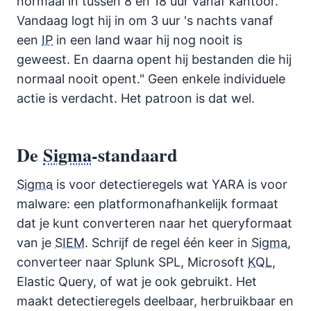
normaal in tussen 8 en 18 uur vanaf kantoor.
Vandaag logt hij in om 3 uur 's nachts vanaf
een
IP
in een land waar hij nog nooit is
geweest. En daarna opent hij bestanden die hij
normaal nooit opent." Geen enkele individuele
actie is verdacht. Het patroon is dat wel.
De
Sigma
-standaard
Sigma
is voor detectieregels wat YARA is voor
malware: een platformonafhankelijk formaat
dat je kunt converteren naar het queryformaat
van je
SIEM
. Schrijf de regel één keer in
Sigma
,
converteer naar Splunk SPL, Microsoft
KQL
,
Elastic Query, of wat je ook gebruikt. Het
maakt detectieregels deelbaar, herbruikbaar en