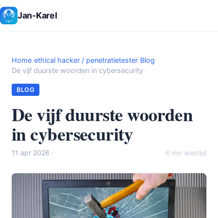
Jan-Karel
Home
/
ethical hacker / penetratietester
/
Blog
/
De vijf duurste woorden in cybersecurity
BLOG
De vijf duurste woorden
in cybersecurity
11 apr 2026 ·
6 min leestijd