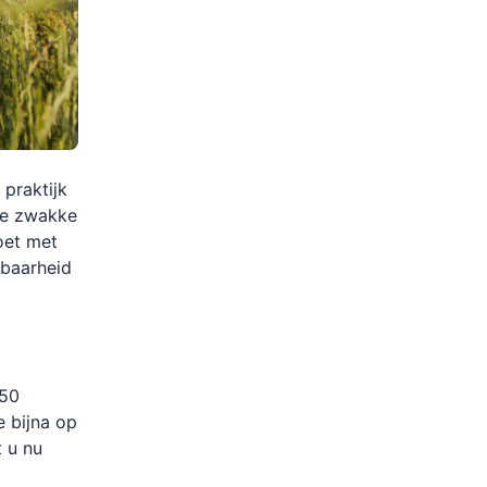
 praktijk
de zwakke
oet met
rbaarheid
 50
e bijna op
t u nu