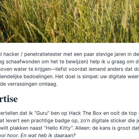
al hacker / penetratietester met een paar stevige jaren in de
eg schaafwonden om het te bewijzen) help ik u graag om 
oven water te krijgen—liefst voordat iemand anders dat d
iendelijke bedoelingen. Het doel is simpel: uw digitale wee
de verrassingen omlaag.
tise
vertellen dat ik “Guru” ben op Hack The Box en ooit de top
at levert een prachtige badge op, zo’n digitale sticker die j
 wilt plakken naast “Hello Kitty”. Alleen: de kans is groot da
oi hoor. En wat heb ik daaraan?