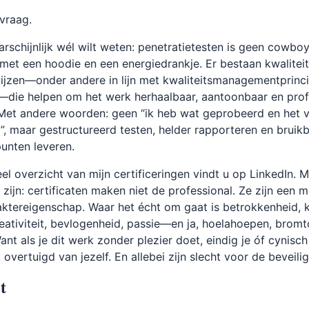
vraag.
rschijnlijk wél wilt weten: penetratietesten is geen cowbo
t met een hoodie en een energiedrankje. Er bestaan kwalite
jzen—onder andere in lijn met kwaliteitsmanagementprinci
—die helpen om het werk herhaalbaar, aantoonbaar en prof
 Met andere woorden: geen “ik heb wat geprobeerd en het 
, maar gestructureerd testen, helder rapporteren en bruik
unten leveren.
el overzicht van mijn certificeringen vindt u op LinkedIn. M
k zijn: certificaten maken niet de professional. Ze zijn een m
ktereigenschap. Waar het écht om gaat is betrokkenheid, k
eativiteit, bevlogenheid, passie—en ja, hoelahoepen, bromt
Want als je dit werk zonder plezier doet, eindig je óf cynisch
 overtuigd van jezelf. En allebei zijn slecht voor de beveilig
t