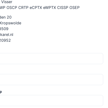
 Visser
WP OSCP CRTP eCPTX eWPTX CISSP OSEP
den 20
Kropswolde
8509
karel.nl
20952
p