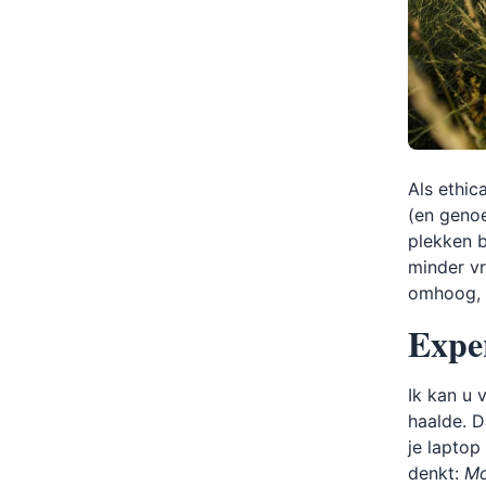
Als ethic
(en geno
plekken b
minder vr
omhoog, 
Exper
Ik kan u 
haalde. D
je laptop
denkt:
Mo