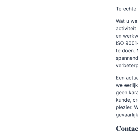
Terechte 
Wat u waa
activitei
en werkwi
ISO 9001
te doen.
spannend”
verbeterp
Een actue
we eerlij
geen kara
kunde, cr
plezier. 
gevaarlijk
Contac