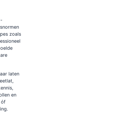
y-
itsnormen
pes zoals
essioneel
voelde
bare
aar laten
eetlat,
ennis,
ollen en
 óf
ing.