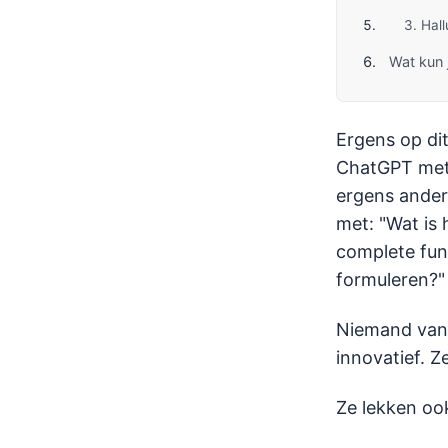
3. Hall
Wat kun 
Ergens op di
ChatGPT met 
ergens ander
met: "Wat is
complete func
formuleren?"
Niemand van h
innovatief. Z
Ze lekken oo