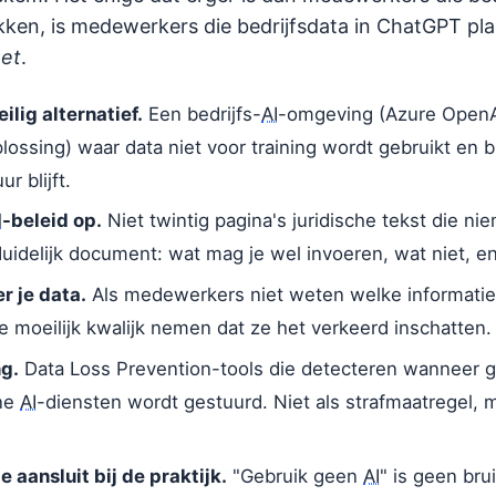
ken, is medewerkers die bedrijfsdata in ChatGPT pl
eet
.
ilig alternatief.
Een bedrijfs-
AI
-omgeving (Azure OpenAI
lossing) waar data niet voor training wordt gebruikt en b
ur blijft.
I
-beleid op.
Niet twintig pagina's juridische tekst die ni
uidelijk document: wat mag je wel invoeren, wat niet, 
r je data.
Als medewerkers niet weten welke informatie 
ze moeilijk kwalijk nemen dat ze het verkeerd inschatten.
ng.
Data Loss Prevention-tools die detecteren wanneer g
rne
AI
-diensten wordt gestuurd. Niet als strafmaatregel, m
e aansluit bij de praktijk.
"Gebruik geen
AI
" is geen bru