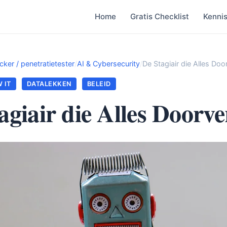
Home
Gratis Checklist
Kenni
cker / penetratietester
/
AI & Cybersecurity
/
De Stagiair die Alles Door
 IT
DATALEKKEN
BELEID
agiair die Alles Doorve