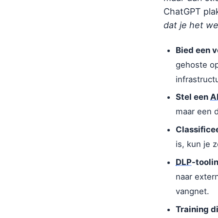
ChatGPT plak
dat je het w
Bied een ve
gehoste op
infrastructu
Stel een
A
maar een d
Classificee
is, kun je 
DLP
-tooli
naar exte
vangnet.
Training di