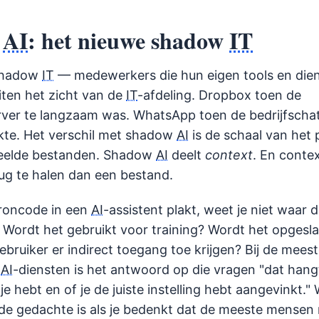
w
AI
: het nieuwe shadow
IT
shadow
IT
— medewerkers die hun eigen tools en die
iten het zicht van de
IT
-afdeling. Dropbox toen de
erver te langzaam was. WhatsApp toen de bedrijfschat
kte. Het verschil met shadow
AI
is de schaal van het
elde bestanden. Shadow
AI
deelt
context
. En contex
rug te halen dan een bestand.
roncode in een
AI
-assistent plakt, weet je niet waar d
 Wordt het gebruikt voor training? Wordt het opgesl
bruiker er indirect toegang toe krijgen? Bij de mees
e
AI
-diensten is het antwoord op die vragen "dat hang
 hebt en of je de juiste instelling hebt aangevinkt."
nde gedachte is als je bedenkt dat de meeste mensen 