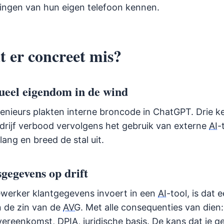
llingen van hun eigen telefoon kennen.
t er concreet mis?
ctueel eigendom in de wind
nieurs plakten interne broncode in ChatGPT. Drie ke
drijf verbood vervolgens het gebruik van externe
AI
-
lang en breed de stal uit.
sgegevens op drift
werker klantgegevens invoert in een
AI
-tool, is dat 
n de zin van de
AVG
. Met alle consequenties van dien:
vereenkomst,
DPIA
, juridische basis. De kans dat je 