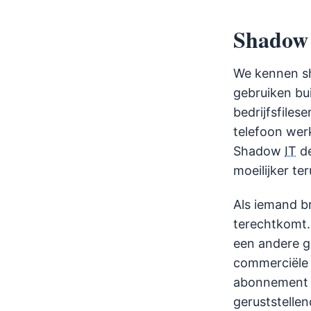
Shado
We kennen 
gebruiken bu
bedrijfsfiles
telefoon wer
Shadow
IT
de
moeilijker te
Als iemand b
terechtkomt.
een andere ge
commerciël
abonnement je
geruststelle