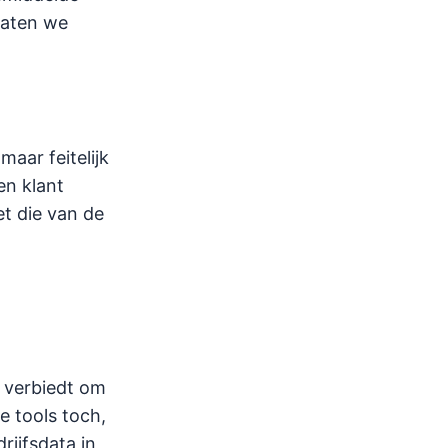
laten we
aar feitelijk
en klant
et die van de
n verbiedt om
e tools toch,
rijfsdata in