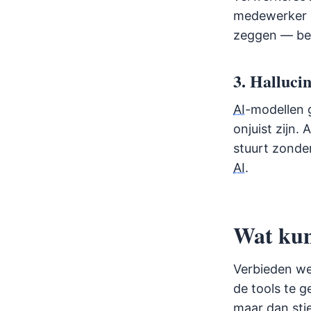
medewerker d
zeggen — be
3. Hallucina
AI
-modellen 
onjuist zijn
stuurt zonder
AI
.
Wat kun
Verbieden we
de tools te g
maar dan sti