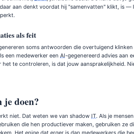
aar aan denkt voordat hij "samenvatten" klikt, is — 
perkt.
ties als feit
genereren soms antwoorden die overtuigend klinken m
. Als een medewerker een
AI
-gegenereerd advies aan e
 het te controleren, is dat jouw aansprakelijkheid. Ni
 je doen?
rkt niet. Dat weten we van shadow
IT
. Als je mense
ebruiken die hen productiever maken, gebruiken ze di
ekem. Het enige dat erger is dan medewerkers die bed