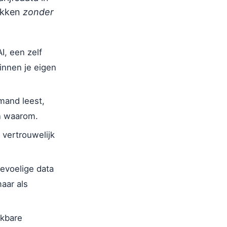
akken
zonder
, een zelf
innen je eigen
emand leest,
en waarom.
vertrouwelijk
evoelige data
aar als
ikbare