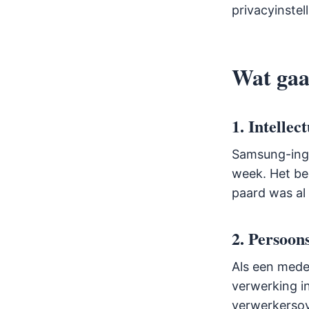
privacyinste
Wat gaa
1. Intelle
Samsung-inge
week. Het be
paard was al 
2. Persoon
Als een mede
verwerking i
verwerkerso