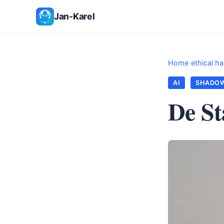
Jan-Karel
Home
/
ethical ha
AI
SHADOW
De St