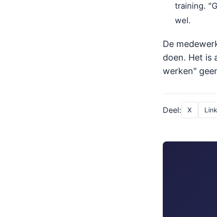
training. "
wel.
De medewerke
doen. Het is 
werken" geen 
Deel:
X
Lin