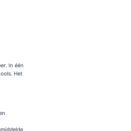
er. In één
tools. Het
een
gemiddelde