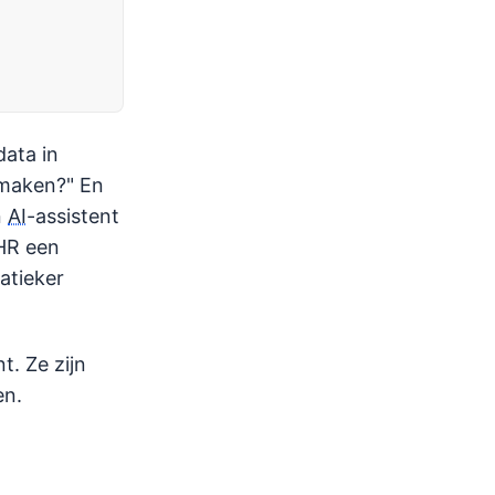
ata in
 maken?" En
n
AI
-assistent
 HR een
atieker
t. Ze zijn
en.