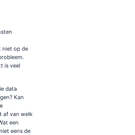
nsten
 niet op de
 probleem.
t is veel
ie data
agen? Kan
te
t af van welk
 Wat een
niet eens de