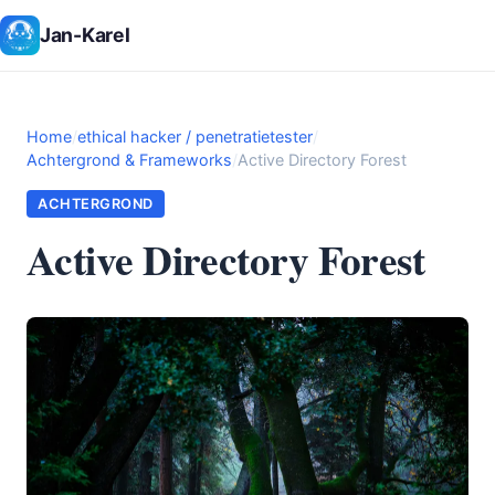
Jan-Karel
Home
/
ethical hacker / penetratietester
/
Achtergrond & Frameworks
/
Active Directory Forest
ACHTERGROND
Active Directory Forest